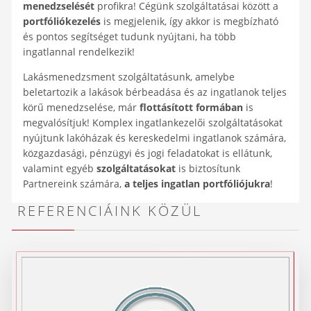
menedzselését
profikra! Cégünk szolgáltatásai között a
portfóliókezelés
is megjelenik, így akkor is megbízható
és pontos segítséget tudunk nyújtani, ha több
ingatlannal rendelkezik!
Lakásmenedzsment szolgáltatásunk, amelybe
beletartozik a lakások bérbeadása és az ingatlanok teljes
körű menedzselése, már
flottásított formában
is
megvalósítjuk! Komplex ingatlankezelői szolgáltatásokat
nyújtunk lakóházak és kereskedelmi ingatlanok számára,
közgazdasági, pénzügyi és jogi feladatokat is ellátunk,
valamint egyéb
szolgáltatásokat
is biztosítunk
Partnereink számára,
a teljes ingatlan portfóliójukra
!
REFERENCIÁINK KÖZÜL