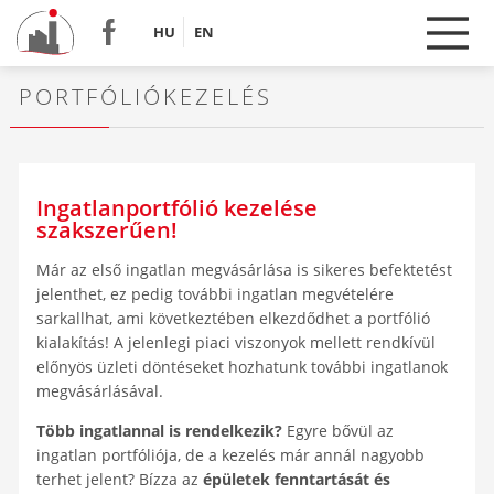
HU
EN
PORTFÓLIÓKEZELÉS
Ingatlanportfólió kezelése
szakszerűen!
Már az első ingatlan megvásárlása is sikeres befektetést
jelenthet, ez pedig további ingatlan megvételére
sarkallhat, ami következtében elkezdődhet a portfólió
kialakítás! A jelenlegi piaci viszonyok mellett rendkívül
előnyös üzleti döntéseket hozhatunk további ingatlanok
megvásárlásával.
Több ingatlannal is rendelkezik?
Egyre bővül az
ingatlan portfóliója, de a kezelés már annál nagyobb
terhet jelent? Bízza az
épületek fenntartását és